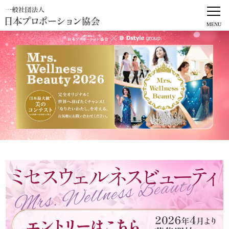
一般社団法人
一般社団法人
一般社団法人
日本プロポーション協会とは
1990年より"トータルな女性の美をつくる基本はプロポーションの美しさ
にある"という理念のもと、女性のプロポーションに関して総合的に研究し、
またプロポーションづくりの考え方を普及するために活動しています。
近年は男性のプロポーションに関する研究もスタートし、活動を強化・拡大し
ています。